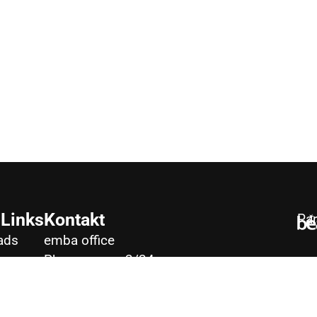
 Links
Kontakt
Par
ads
emba office
Phorusgasse 2/24
sum
1040 Wien
hutz
www.emba.co.at