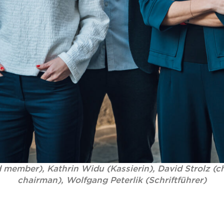
d member), Kathrin Widu (Kassierin), David Strolz (
chairman), Wolfgang Peterlik (Schriftführer)