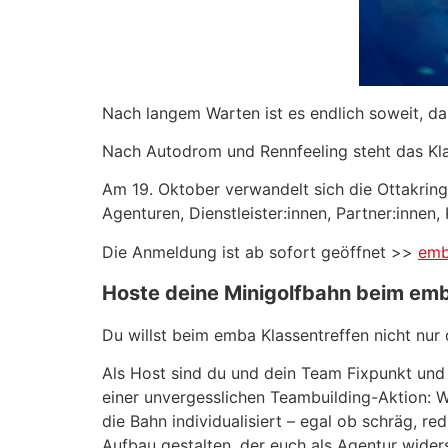
Nach langem Warten ist es endlich soweit, da
Nach Autodrom und Rennfeeling steht das Kla
Am 19. Oktober verwandelt sich die Ottakring
Agenturen, Dienstleister:innen, Partner:in
Die Anmeldung ist ab sofort geöffnet >>
emb
Hoste deine Minigolfbahn beim emb
Du willst beim emba Klassentreffen nicht nur
Als Host sind du und dein Team Fixpunkt und 
einer unvergesslichen Teambuilding-Aktion: Wi
die Bahn individualisiert – egal ob schräg, r
Aufbau gestalten, der euch als Agentur widers